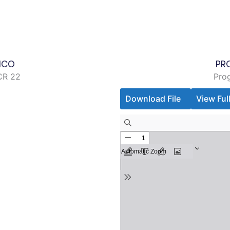
ICO
PR
CR 22
Pro
Download File
View Ful