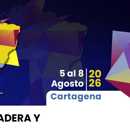
00
00
00
00
Días
Horas
Minutos
Segundos
ADERA Y