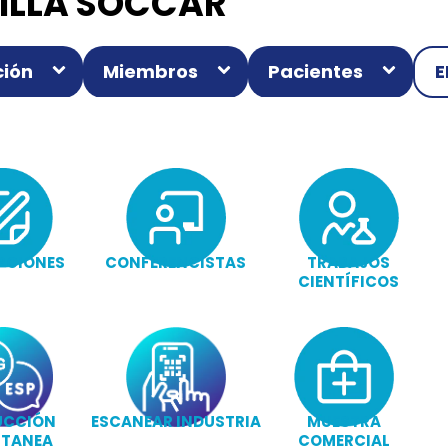
ILLA SOCCAR
ión
Miembros
Pacientes
E
PCIONES
CONFERENCISTAS
TRABAJOS
CIENTÍFICOS
UCCIÓN
ESCANEAR INDUSTRIA
MUESTRA
LTANEA
COMERCIAL