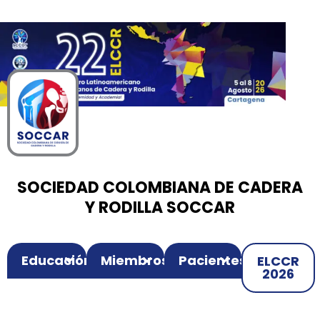
00
00
00
Ir
Horas
Minutos
Segundos
al
contenido
SOCIEDAD COLOMBIANA DE CADERA
Y RODILLA SOCCAR
Educación
Miembros
Pacientes
ELCCR
2026