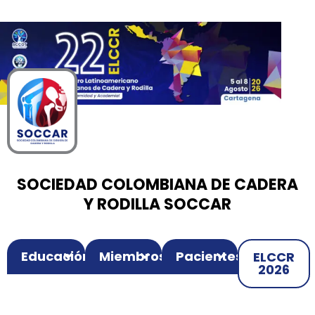
00
00
00
Ir
Horas
Minutos
Segundos
al
contenido
SOCIEDAD COLOMBIANA DE CADERA
Y RODILLA SOCCAR
Educación
Miembros
Pacientes
ELCCR
2026