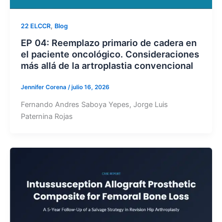
,
22 ELCCR
Blog
EP 04: Reemplazo primario de cadera en
el paciente oncológico. Consideraciones
más allá de la artroplastia convencional
Jennifer Corena
/
julio 16, 2026
Fernando Andres Saboya Yepes, Jorge Luis
Paternina Rojas