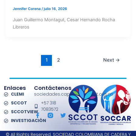
Jennifer Corena
/
julio 16, 2026
Juan Guillermo Montagut, Cesar Hernando Rocha
Libreros
1
2
Next
→
Enlaces
Contáctenos
CLEMI
sociedades.capitulos@sccot.org.co
SCCOT
+57 318
7083572
SCCOTVIEW
F
T
a
w
INVESTIGACIÓN
c
i
e
t
© All Rights Reserved. SOCIEDAD COLOMBIANA DE CADERA Y