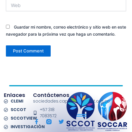
Web
Guardar mi nombre, correo electrónico y sitio web en este
navegador para la próxima vez que haga un comentario.
Enlaces
Contáctenos
CLEMI
sociedades.capitulos@sccot.org.co
SCCOT
+57 318
7083572
SCCOTVIEW
F
T
a
w
INVESTIGACIÓN
c
i