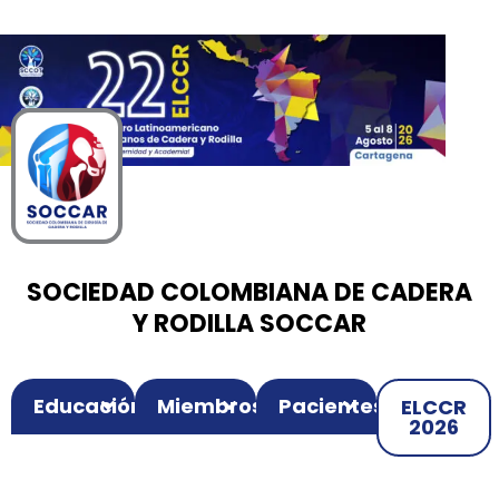
00
00
00
Ir
Horas
Minutos
Segundos
al
contenido
SOCIEDAD COLOMBIANA DE CADERA
Y RODILLA SOCCAR
Educación
Miembros
Pacientes
ELCCR
2026