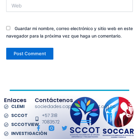
Web
Guardar mi nombre, correo electrónico y sitio web en este
navegador para la próxima vez que haga un comentario.
Enlaces
Contáctenos
CLEMI
sociedades.capitulos@sccot.org.co
SCCOT
+57 318
7083572
SCCOTVIEW
F
T
a
w
INVESTIGACIÓN
c
i