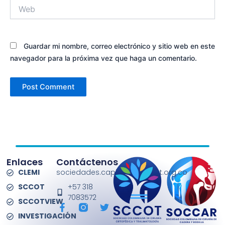
Web
Guardar mi nombre, correo electrónico y sitio web en este
navegador para la próxima vez que haga un comentario.
Enlaces
Contáctenos
CLEMI
sociedades.capitulos@sccot.org.co
SCCOT
+57 318
7083572
SCCOTVIEW
F
T
a
w
INVESTIGACIÓN
c
i