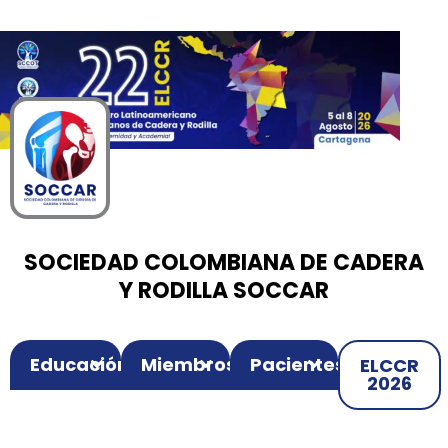
00
00
00
Ir
Horas
Minutos
Segundos
al
contenido
SOCIEDAD COLOMBIANA DE CADERA
Y RODILLA SOCCAR
Educación
Miembros
Pacientes
ELCCR
2026