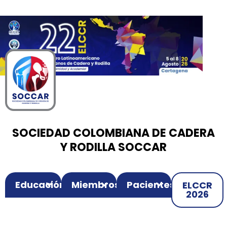
00
00
00
Ir
Horas
Minutos
Segundos
al
contenido
SOCIEDAD COLOMBIANA DE CADERA
Y RODILLA SOCCAR
Educación
Miembros
Pacientes
ELCCR
2026