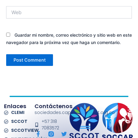
Web
Guardar mi nombre, correo electrónico y sitio web en este
navegador para la próxima vez que haga un comentario.
Enlaces
Contáctenos
CLEMI
sociedades.capitulos@sccot.org.co
SCCOT
+57 318
7083572
SCCOTVIEW
F
T