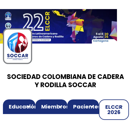
00
00
00
Ir
Horas
Minutos
Segundos
al
contenido
SOCIEDAD COLOMBIANA DE CADERA
Y RODILLA SOCCAR
Educación
Miembros
Pacientes
ELCCR
2026