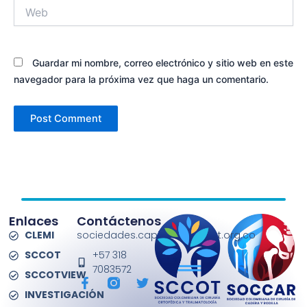
Web
Guardar mi nombre, correo electrónico y sitio web en este
navegador para la próxima vez que haga un comentario.
Enlaces
Contáctenos
CLEMI
sociedades.capitulos@sccot.org.co
SCCOT
+57 318
7083572
SCCOTVIEW
F
T
a
w
INVESTIGACIÓN
c
i