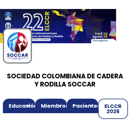
00
00
00
Ir
Horas
Minutos
Segundos
al
contenido
SOCIEDAD COLOMBIANA DE CADERA
Y RODILLA SOCCAR
Educación
Miembros
Pacientes
ELCCR
2026