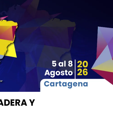
00
00
00
00
Días
Horas
Minutos
Segundos
ADERA Y