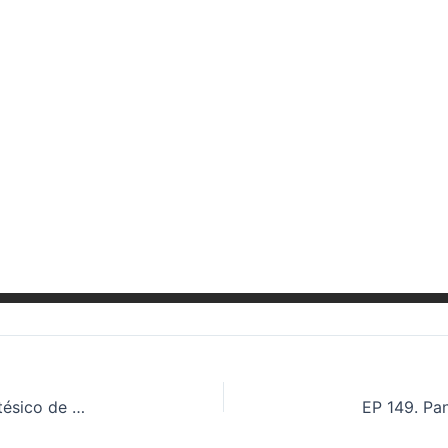
EP 147. Desafíos y soluciones en el remplazo protésico de cadera cuando el elemento acetabular esta integrado al iliaco