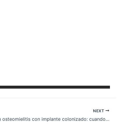
NEXT
EP 149. Pan osteomielitis con implante colonizado: cuando la evolución clínica se prioriza al cultivo