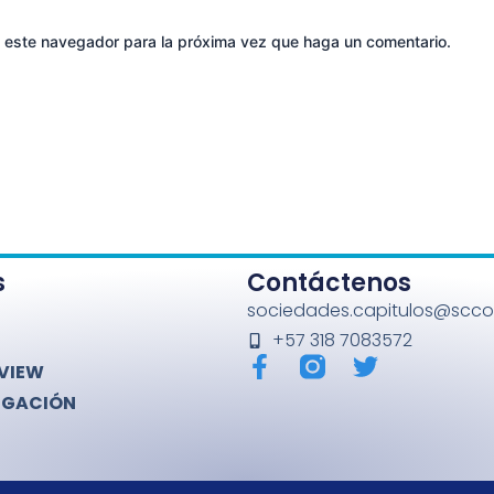
n este navegador para la próxima vez que haga un comentario.
s
Contáctenos
sociedades.capitulos@sccot
+57 318 7083572
F
T
VIEW
a
w
IGACIÓN
c
i
e
t
b
t
o
e