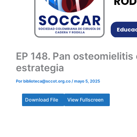
ROD
Educac
EP 148. Pan osteomielitis
estrategia
Por
biblioteca@sccot.org.co
/
mayo 5, 2025
Download File
View Fullscreen