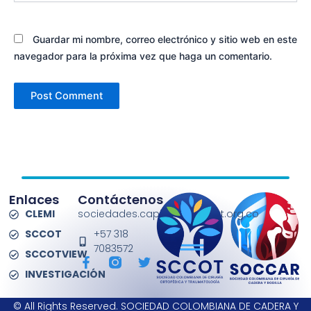
Guardar mi nombre, correo electrónico y sitio web en este
navegador para la próxima vez que haga un comentario.
Enlaces
Contáctenos
CLEMI
sociedades.capitulos@sccot.org.co
SCCOT
+57 318
7083572
SCCOTVIEW
F
T
a
w
INVESTIGACIÓN
c
i
e
t
© All Rights Reserved. SOCIEDAD COLOMBIANA DE CADERA Y