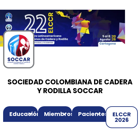
00
00
00
Ir
Horas
Minutos
Segundos
al
contenido
SOCIEDAD COLOMBIANA DE CADERA
Y RODILLA SOCCAR
Educación
Miembros
Pacientes
ELCCR
2026