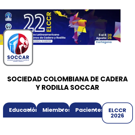
00
00
00
Ir
Horas
Minutos
Segundos
al
contenido
SOCIEDAD COLOMBIANA DE CADERA
Y RODILLA SOCCAR
Educación
Miembros
Pacientes
ELCCR
2026