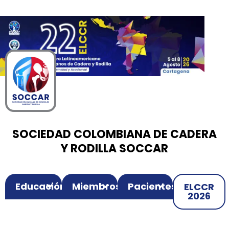
00
00
00
Ir
Horas
Minutos
Segundos
al
contenido
SOCIEDAD COLOMBIANA DE CADERA
Y RODILLA SOCCAR
Educación
Miembros
Pacientes
ELCCR
2026