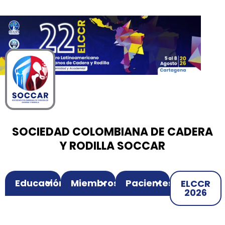
00
00
00
Ir
Horas
Minutos
Segundos
al
contenido
SOCIEDAD COLOMBIANA DE CADERA
Y RODILLA SOCCAR
Educación
Miembros
Pacientes
ELCCR
2026