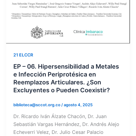
21 ELCCR
EP – 06. Hipersensibilidad a Metales
e Infección Periprotésica en
Reemplazos Articulares. ¿Son
Excluyentes o Pueden Coexistir?
biblioteca@sccot.org.co
/
agosto 4, 2025
Dr. Ricardo Iván Álzate Chacón, Dr. Juan
Sebastián Vargas Hernández, Dr. Andrés Alejo
Echeverri Velez, Dr. Julio Cesar Palacio