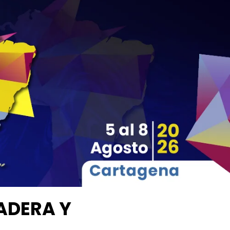
00
00
00
00
Días
Horas
Minutos
Segundos
ADERA Y