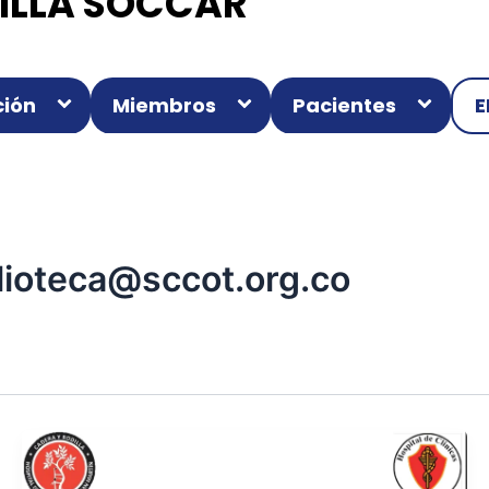
ILLA SOCCAR
ión
Miembros
Pacientes
E
lioteca@sccot.org.co