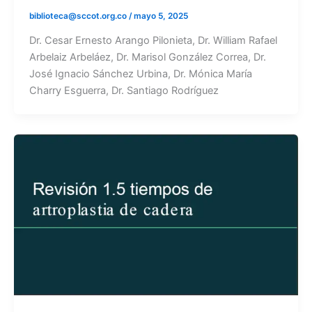
biblioteca@sccot.org.co
/
mayo 5, 2025
Dr. Cesar Ernesto Arango Pilonieta, Dr. William Rafael
Arbelaiz Arbeláez, Dr. Marisol González Correa, Dr.
José Ignacio Sánchez Urbina, Dr. Mónica María
Charry Esguerra, Dr. Santiago Rodríguez