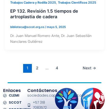
,
Trabajos Cadera y Rodilla 2025
Trabajos Científicos 2025
EP 132. Revisión 1.5 tiempos de
artroplastia de cadera
biblioteca@sccot.org.co
/
mayo 5, 2025
Dr. Juan Manuel Romero Ante, Dr. Juan Sebastián
Nanclares Gutiérrez
1
2
…
4
Next
→
Enlaces
Contáctenos
CLEMI
sociedades.capitulos@sccot.org.co
SCCOT
+57 318
7083572