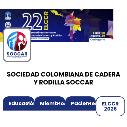
00
00
00
Ir
Horas
Minutos
Segundos
al
contenido
SOCIEDAD COLOMBIANA DE CADERA
Y RODILLA SOCCAR
Educación
Miembros
Pacientes
ELCCR
2026